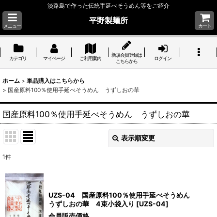
淡路島で作った伝統手延べそうめん等をご紹介
平野製麺所
メニュー
カート
新規会員登録は
カテゴリ
マイページ
ご利用案内
ログイン
こちらから
ホーム
>
単品購入はこちらから
>
国産原料100％使用手延べそうめん うずしおの華
国産原料100％使用手延べそうめん うずしおの華
表示順変更
閉じる
1
件
表示数
:
並び順
:
UZS-04 国産原料100％使用手延べそうめん
うずしおの華 4束小袋入り
[
UZS-04
]
会員販売価格