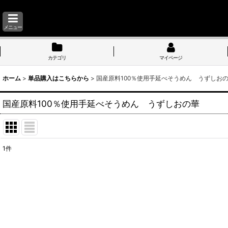
メニュー
カテゴリ
マイページ
ホーム
>
単品購入はこちらから
>
国産原料100％使用手延べそうめん うずしお
国産原料100％使用手延べそうめん うずしおの華
1
件
表示数
:
並び順
: