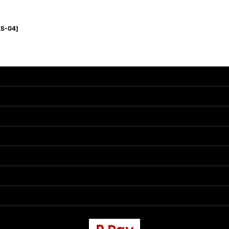
S-04
]