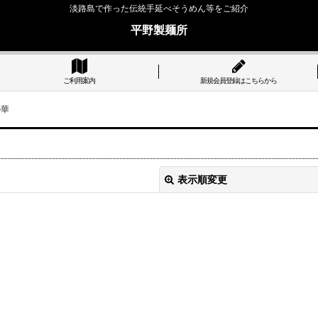
淡路島で作った伝統手延べそうめん等をご紹介
平野製麺所
ご利用案内
新規会員登録はこちらから
の華
表示順変更
絞り込む