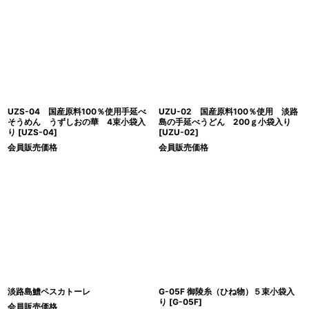
UZS-04 国産原料100％使用手延べ
UZU-02 国産原料100％使用 淡路
そうめん うずしおの華 4束小袋入
島の手延べうどん 200ｇ小袋入り
り
[
UZS-04
]
[
UZU-02
]
会員販売価格
会員販売価格
淡路島鱧ペスカトーレ
G-05F 御陵糸（ひね物）５束小袋入
り
[
G-05F
]
会員販売価格