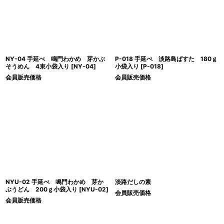
表示数
:
並び順
:
絞り込む
NY-04 手延べ 鳴門わかめ 芽かぶ
P-018 手延べ 淡路島ぱすた 180ｇ
そうめん 4束小袋入り
[
NY-04
]
小袋入り
[
P-018
]
会員販売価格
会員販売価格
NYU-02 手延べ 鳴門わかめ 芽か
淡路だしの素
ぶうどん 200ｇ小袋入り
[
NYU-02
]
会員販売価格
会員販売価格