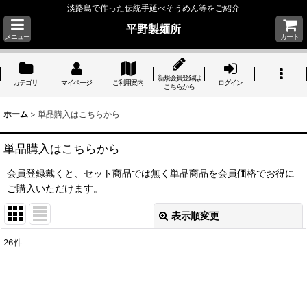
淡路島で作った伝統手延べそうめん等をご紹介
平野製麺所
メニュー
カート
新規会員登録は
カテゴリ
マイページ
ご利用案内
ログイン
こちらから
ホーム
>
単品購入はこちらから
単品購入はこちらから
会員登録戴くと、セット商品では無く単品商品を会員価格でお得に
ご購入いただけます。
表示順変更
閉じる
26
件
サブカテゴリ
: