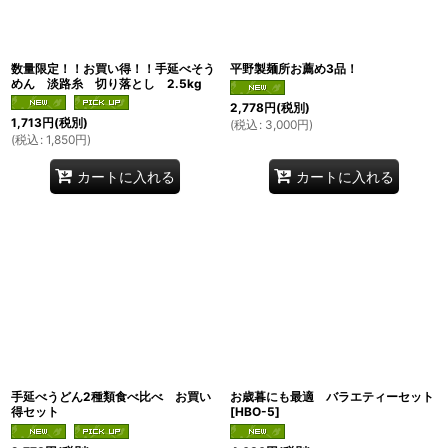
数量限定！！お買い得！！手延べそう
平野製麺所お薦め3品！
めん 淡路糸 切り落とし 2.5kg
2,778
円
(税別)
1,713
円
(税別)
(
税込
:
3,000
円
)
(
税込
:
1,850
円
)
カートに入れる
カートに入れる
手延べうどん2種類食べ比べ お買い
お歳暮にも最適 バラエティーセット
得セット
[
HBO-5
]