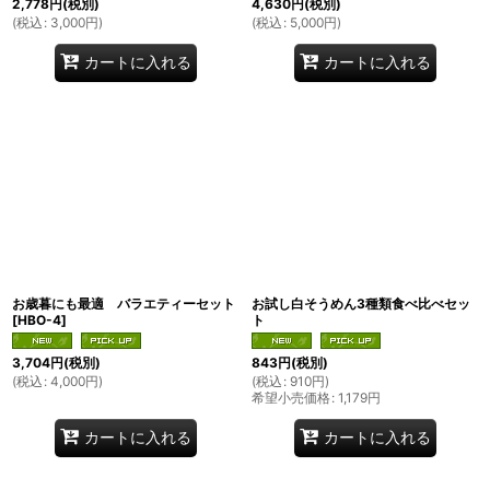
2,778
円
(税別)
4,630
円
(税別)
(
税込
:
3,000
円
)
(
税込
:
5,000
円
)
カートに入れる
カートに入れる
お歳暮にも最適 バラエティーセット
お試し白そうめん3種類食べ比べセッ
[
HBO-4
]
ト
3,704
円
(税別)
843
円
(税別)
(
税込
:
4,000
円
)
(
税込
:
910
円
)
希望小売価格
:
1,179
円
カートに入れる
カートに入れる