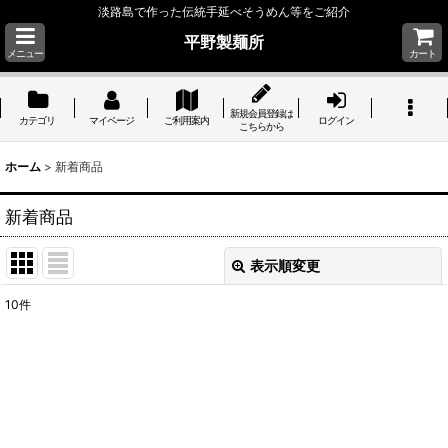
淡路島で作った伝統手延べそうめん等をご紹介
平野製麺所
メニュー
カート
新規会員登録は
カテゴリ
マイページ
ご利用案内
ログイン
こちらから
ホーム
>
新着商品
新着商品
表示順変更
閉じる
10
件
表示数
:
並び順
:
絞り込む