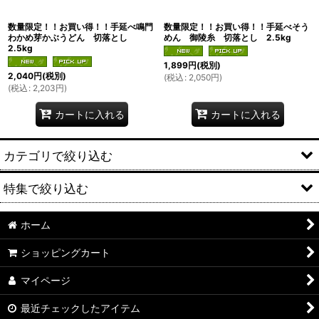
数量限定！！お買い得！！手延べ鳴門
数量限定！！お買い得！！手延べそう
わかめ芽かぶうどん 切落とし
めん 御陵糸 切落とし 2.5kg
2.5kg
1,899
円
(税別)
2,040
円
(税別)
(
税込
:
2,050
円
)
(
税込
:
2,203
円
)
カートに入れる
カートに入れる
カテゴリで絞り込む
特集で絞り込む
初めての方に特にお薦め！ お味見セット
お買い得セット商品
ホーム
お買い得
ショッピングカート
ギフト向け商品
箱入りギフト
マイページ
単品購入はこちらから
箱入りそうめんギフト
最近チェックしたアイテム
ふし麺・稲把（切落し）
箱入りうどんギフト