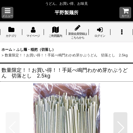
うどん、お買い得、お味見
平野製麺所
メニュー
カート
新規会員登録は
カテゴリ
マイページ
ご利用案内
ログイン
こちらから
ホーム
>
ふし麺・稲把（切落し）
>
数量限定！！お買い得！！手延べ鳴門わかめ芽かぶうどん 切落とし 2.5kg
数量限定！！お買い得！！手延べ鳴門わかめ芽かぶうど
ん 切落とし 2.5kg