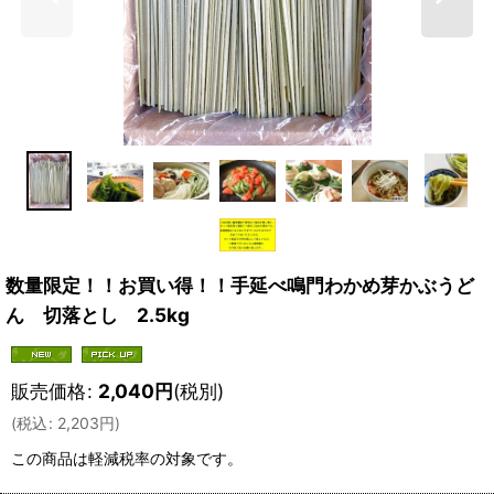
数量限定！！お買い得！！手延べ鳴門わかめ芽かぶうど
ん 切落とし 2.5kg
販売価格
:
2,040
円
(税別)
(
税込
:
2,203
円
)
この商品は軽減税率の対象です。