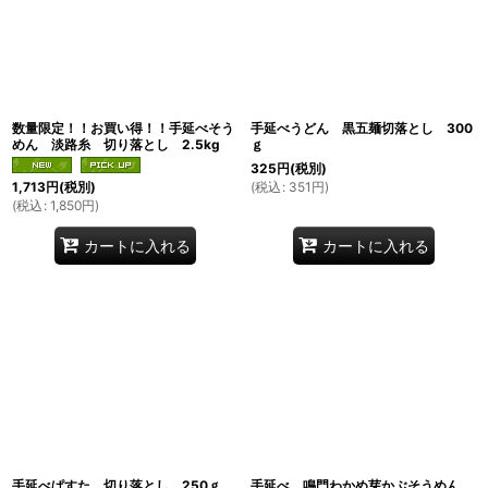
絞り込む
数量限定！！お買い得！！手延べそう
手延べうどん 黒五麺切落とし 300
めん 淡路糸 切り落とし 2.5kg
ｇ
325
円
(税別)
(
税込
:
351
円
)
1,713
円
(税別)
(
税込
:
1,850
円
)
カートに入れる
カートに入れる
手延べぱすた 切り落とし 250ｇ
手延べ 鳴門わかめ芽かぶそうめん