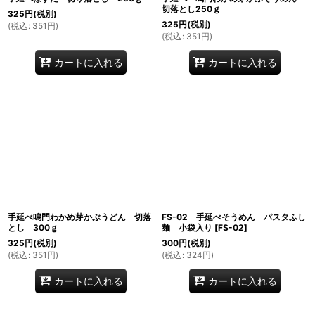
切落とし250ｇ
325
円
(税別)
325
円
(税別)
(
税込
:
351
円
)
(
税込
:
351
円
)
カートに入れる
カートに入れる
手延べ鳴門わかめ芽かぶうどん 切落
FS-02 手延べそうめん パスタふし
とし 300ｇ
麺 小袋入り
[
FS-02
]
325
円
(税別)
300
円
(税別)
(
税込
:
351
円
)
(
税込
:
324
円
)
カートに入れる
カートに入れる