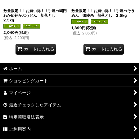
数量限定！！お買い得！！手延べ鳴門
数量限定！！お買い得！！手延べそう
わかめ芽かぶうどん 切落とし
めん 御陵糸 切落とし 2.5kg
2.5kg
1,899
円
(税別)
2,040
円
(税別)
(
税込
:
2,050
円
)
(
税込
:
2,203
円
)
カートに入れる
カートに入れる
ホーム
ショッピングカート
マイページ
最近チェックしたアイテム
特定商取引法表示
ご利用案内