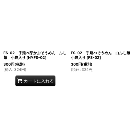
FS-02 手延べ芽かぶそうめん ふし
FS-02 手延べそうめん 白ふし麺
麺 小袋入り
[
NYFS-02
]
小袋入り
[
FS-02
]
300
円
(税別)
300
円
(税別)
(
税込
:
324
円
)
(
税込
:
324
円
)
カートに入れる