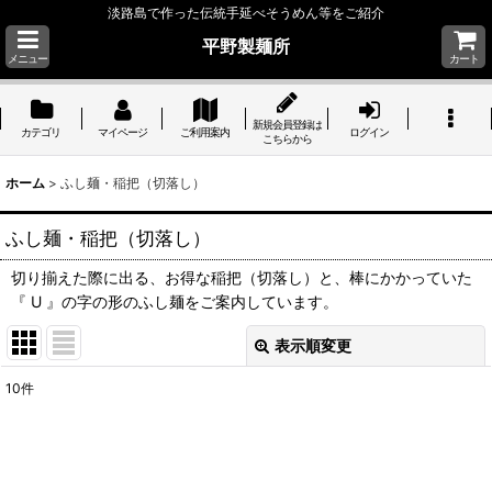
淡路島で作った伝統手延べそうめん等をご紹介
平野製麺所
メニュー
カート
新規会員登録は
カテゴリ
マイページ
ご利用案内
ログイン
こちらから
ホーム
>
ふし麺・稲把（切落し）
ふし麺・稲把（切落し）
切り揃えた際に出る、お得な稲把（切落し）と、棒にかかっていた
『 U 』の字の形のふし麺をご案内しています。
表示順変更
閉じる
10
件
表示数
:
並び順
: