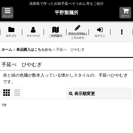
淡路島で作った伝統手延べそうめん等をご紹介
平野製麺所
メニュー
カート
新規会員登録は
カテゴリ
マイページ
ご利用案内
ログイン
こちらから
ホーム
>
単品購入はこちらから
>
手延べ ひやむぎ
手延べ ひやむぎ
赤と緑の色麺が数本入っている懐かしスタイルの、手延べひやむぎ
です。
表示順変更
閉じる
1
件
表示数
:
並び順
: