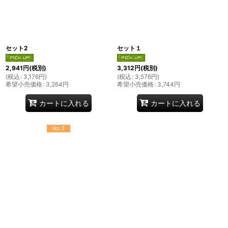
セット2
セット１
2,941
円
(税別)
3,312
円
(税別)
(
税込
:
3,176
円
)
(
税込
:
3,576
円
)
希望小売価格
:
3,264
円
希望小売価格
:
3,744
円
カートに入れる
カートに入れる
No.3