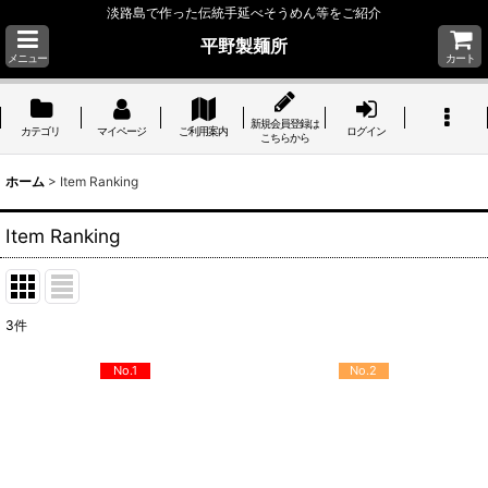
淡路島で作った伝統手延べそうめん等をご紹介
平野製麺所
メニュー
カート
新規会員登録は
カテゴリ
マイページ
ご利用案内
ログイン
こちらから
ホーム
>
Item Ranking
Item Ranking
3
件
No.1
No.2