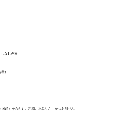
/くちなし色素
内産）
豆（国産）、小麦（国産）を含む）、粗糖、本みりん、か