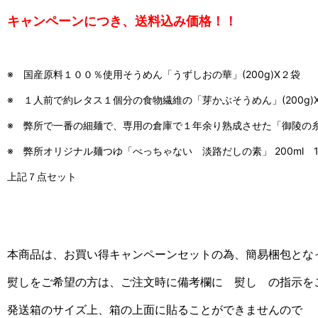
キャンペーンにつき、送料込み価格！！
※ 国産原料１００％使用そうめん「うずしおの華」(200g)X２袋
※ １人前で約レタス１個分の食物繊維の「芽かぶそうめん」(200g)
※ 弊所で一番の細麺で、専用の倉庫で１年余り熟成させた「御陵の糸古
※ 弊所オリジナル麺つゆ「べっちゃない 淡路だしの素」 200ml
上記７点セット
本商品は、お買い得キャンペーンセットの為、簡易梱包とな
熨しをご希望の方は、
ご注文時に備考欄に 熨し の指示を
発送箱のサイズ上、箱の上面に貼ることができませんので