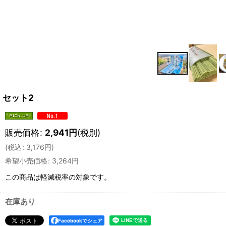
セット2
販売価格
:
2,941
円
(税別)
(
税込
:
3,176
円
)
希望小売価格
:
3,264
円
この商品は軽減税率の対象です。
在庫あり
Facebookでシェア