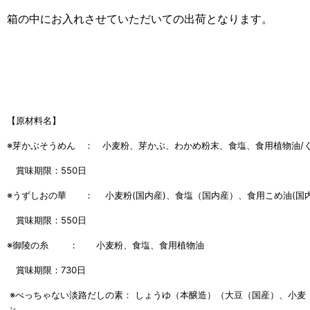
箱の中にお入れさせていただいての出荷となります。
【原材料名】
※芽かぶそうめん ： 小麦粉、芽かぶ、わかめ粉末、食塩、食用植物油
賞味期限：550日
※うずしおの華 ： 小麦粉(国内産)、食塩（国内産）、食用こめ油(国
賞味期限：550日
※御陵の糸 ： 小麦粉、食塩、食用植物油
賞味期限：730日
※べっちゃない淡路だしの素： しょうゆ（本醸造）（大
ぶ