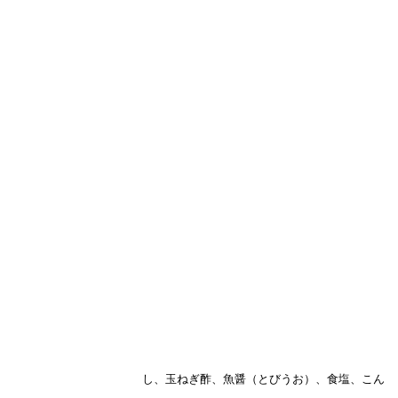
つお削りぶ し、玉ねぎ酢、魚醤（とびうお）、食塩、こん