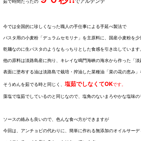
でアルデンテ
茹で時間たったの
今では全国的に珍しくなった職人の手仕事による手延べ製法で
パスタ用の小麦粉「デュラムセモリナ」を主原料に、国産小麦粉を少
乾麺なのに生パスタのようなもっちりとした食感を引き出しています
他の原料は淡路島産に拘り、キレイな鳴門海峡の海水から作った「淡
表面に塗布する油は淡路島で栽培・搾油した菜種油「菜の花の恵み」
塩茹でしなくてOK
そうめんを茹でる時と同じく、
です。
藻塩で塩茹でしているのと同じなので、塩角のないまろやかな塩味の
ソースの絡みも良いので、色んな食べ方ができますが
今回は、アンチョビの代わりに、簡単に作れる無添加のオイルサーデ