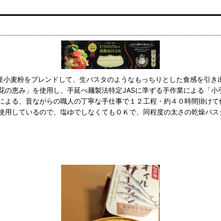
産小麦粉をブレンドして、生パスタのようなもっちりとした食感を引き
花の恵み」を使用し、手延べ麺製法特定JASに準ずる手作業による「小
による、昔ながらの職人の丁寧な手仕事で１２工程・約４０時間掛けて
使用しているので、塩ゆでしなくてもＯＫで、同程度の太さの乾燥パス