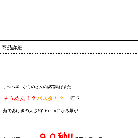
商品詳細
手延べ屋 ひらのさんの淡路島ぱすた
そうめん
！？
パスタ
！？
何？
茹であげ後の太さ約1.6ｍｍになる麺が、
９０秒!!