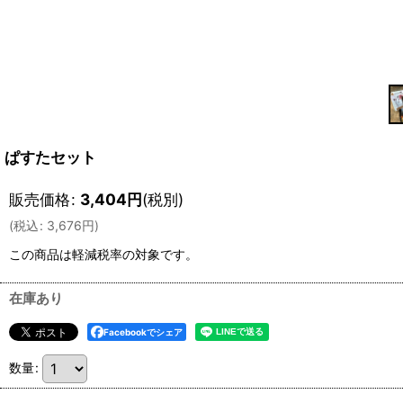
ぱすたセット
販売価格
:
3,404
円
(税別)
(
税込
:
3,676
円
)
この商品は軽減税率の対象です。
在庫あり
Facebookでシェア
数量
: