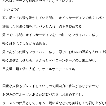
ぺペロンチーノを作れるセットになっています。
(レシピつき）
家に帰ってお湯を沸かしている間に、オイルサーディンで軽く１杯・
沸騰したお湯に麺をパラパラと入れ、約９０秒茹でる
茹でている間にオイルサーディンを中の油ごとフライパンに移し
軽く身をほぐしながら温める。
茹であがった麺をフライパンに移し、彩りにお好みの野菜を入れ（上
軽く混ぜ合わせたら、ささっとぺぺローンチーノの出来上がり。
目安量：麺１袋２人前で、オイルサーディン１缶
国産小麦粉もブレンドしているので麺自身に旨味がありますので
お好みのフルーツとあえた冷製パスタもお薦めですし、
ラーメンの代用として、キムチ鍋の〆などでも美味しくお召し上がり