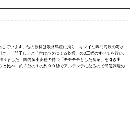
出しています。他の原料は淡路島産に拘り、キレイな鳴門海峡の海水
引き」「門干し」と「付けハタによる乾燥」の3工程のすべてを行い、
作りました。国内産小麦粉の持つ「モチモチとした食感」を引き出
タと比べ、約３分の１の約９０秒でアルデンテになるので簡便調理の