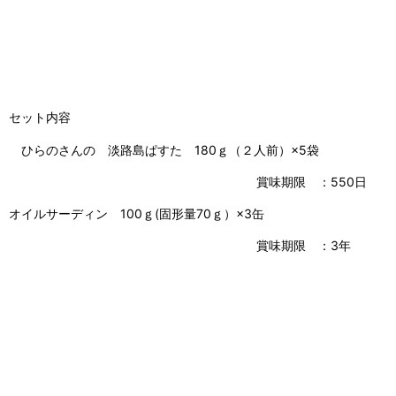
セット内容
ひらのさんの 淡路島ぱすた 180ｇ（２人前）×5袋
賞味期限 ：550日
オイルサーディン 100ｇ(固形量70ｇ）×3缶
賞味期限 ：3年