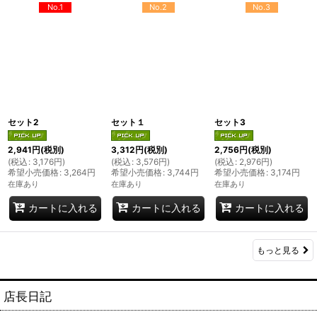
No.1
No.2
No.3
セット2
セット１
セット3
2,941
円
(税別)
3,312
円
(税別)
2,756
円
(税別)
(
税込
:
3,176
円
)
(
税込
:
3,576
円
)
(
税込
:
2,976
円
)
希望小売価格
:
3,264
円
希望小売価格
:
3,744
円
希望小売価格
:
3,174
円
在庫あり
在庫あり
在庫あり
カートに入れる
カートに入れる
カートに入れる
もっと見る
店長日記