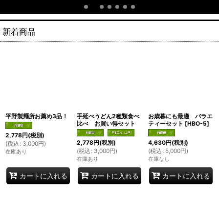
新着商品
平野製麺所お薦め3品！
手延べうどん2種類食べ
お歳暮にも最適 バラエ
比べ お買い得セット
ティーセット
[
HBO-5
]
2,778
円
(税別)
2,778
円
(税別)
4,630
円
(税別)
(
税込
:
3,000
円
)
(
税込
:
3,000
円
)
(
税込
:
5,000
円
)
在庫あり
在庫あり
在庫なし
カートに入れる
カートに入れる
カートに入れる