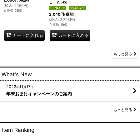
2,000
円
(税別)
し 2.5kg
(
税込
:
2,160
円
)
在庫数 25個
2,040
円
(税別)
(
税込
:
2,203
円
)
在庫数 19個
カートに入れる
カートに入れる
もっと見る
What's New
2022
11
17
年
月
日
年末おまけキャンペーンのご案内
もっと見る
Item Ranking