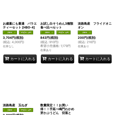
お歳暮にも最適 バラエ
お試し白そうめん3種類
淡路島産 フライドオニ
ティーセット
[
HBO-4
]
食べ比べセット
オン
3,704
円
(税別)
843
円
(税別)
200
円
(税別)
(
税込
:
4,000
円
)
(
税込
:
910
円
)
(
税込
:
216
円
)
希望小売価格
:
1,179
円
在庫なし
在庫あり
在庫あり
カートに入れる
カートに入れる
カートに入れる
淡路島産 玉ねぎ
数量限定！！お買い
得！！手延べ鳴門わかめ
芽かぶうどん 切落と