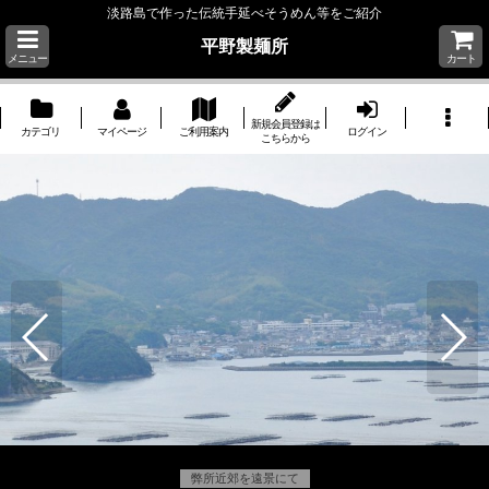
淡路島で作った伝統手延べそうめん等をご紹介
平野製麺所
メニュー
カート
新規会員登録は
カテゴリ
マイページ
ご利用案内
ログイン
こちらから
弊所近郊を遠景にて