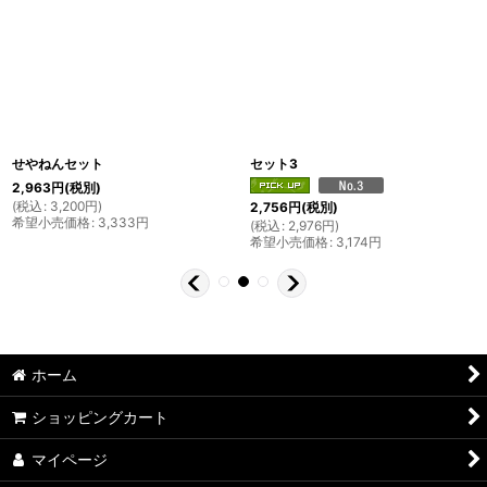
せやねんセット
セット3
2,963
円
(税別)
(
税込
:
3,200
円
)
2,756
円
(税別)
希望小売価格
:
3,333
円
(
税込
:
2,976
円
)
希望小売価格
:
3,174
円
ホーム
ショッピングカート
マイページ