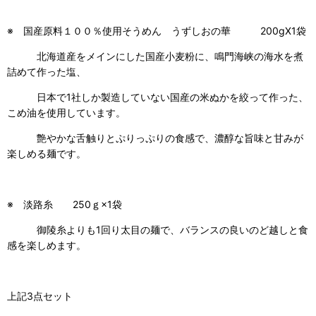
※ 国産原料１００％使用そうめん うずしおの華 200gX1袋
北海道産をメインにした国産小麦粉に、鳴門海峡の海水を煮
詰めて作った塩、
日本で1社しか製造していない国産の米ぬかを絞って作った、
こめ油を使用しています。
艶やかな舌触りとぷりっぷりの食感で、濃醇な旨味と甘みが
楽しめる麺です。
※ 淡路糸 250ｇ×1袋
御陵糸よりも1回り太目の麺で、バランスの良いのど越しと食
感を楽しめます。
上記3点セット