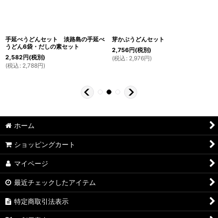
手延べうどんセット 淡路島の手延べ
芽かぶうどんセット
うどん6袋・だしの素セット
2,756
円
(税別)
2,582
円
(税別)
(
税込
:
2,976
円
)
(
税込
:
2,788
円
)
ホーム
ショッピングカート
マイページ
最近チェックしたアイテム
特定商取引法表示