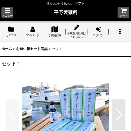
芽かぶそうめん、ギフト
平野製麺所
メニュー
カート
新規会員登録は
カテゴリ
マイページ
ご利用案内
ログイン
こちらから
ホーム
>
お買い得セット商品
>
セット１
セット１