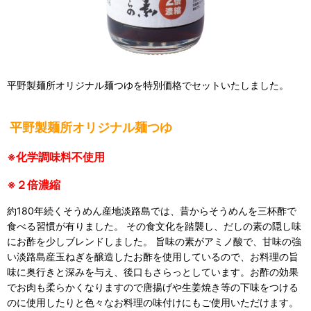
平野製麺所オリジナル麺つゆを特別価格でセットいたしました。
平野製麺所オリジナル麺つゆ
※化学調味料不使用
※２倍濃縮
約180年続くそうめん産地淡路島では、昔からそうめんを三杯酢で
食べる習慣が有りました。 その食文化を踏襲し、だしの素の隠し味
にお酢を少しブレンドしました。 旨味の素がアミノ酸で、甘味の強
い淡路島産玉ねぎを醸造したお酢を使用しているので、お料理の旨
味に奥行きと深みを与え、後口もさらっとしています。お酢の効果
でお肉も柔らかくなりますので唐揚げや生姜焼き等の下味をつける
のに使用したりと色々なお料理の味付けにもご使用いただけます。