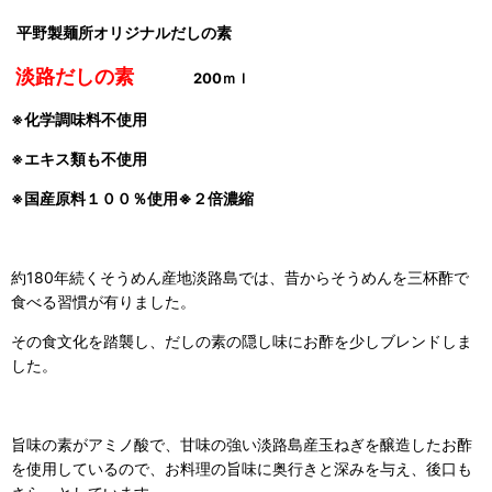
平野製麺所オリジナルだしの素
淡路だしの素
200ｍｌ
※化学調味料不使用
※エキス類も不使用
※国産原料１００％使用
※２倍濃縮
約180年続くそうめん産地淡路島では、昔からそうめんを三杯酢で
食べる習慣が有りました。
その食文化を踏襲し、だしの素の隠し味にお酢を少しブレンドしま
した。
旨味の素がアミノ酸で、甘味の強い淡路島産玉ねぎを醸造したお酢
を使用しているので、お料理の旨味に奥行きと深みを与え、後口も