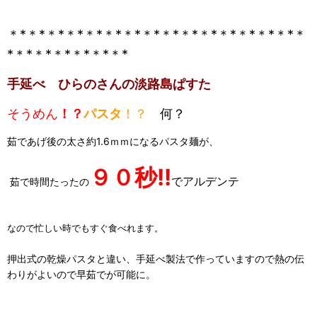
＊*＊*＊*＊*
＊*＊*
＊*＊*
＊*＊*
＊*＊*
＊*＊*
＊*＊
*
＊*＊*
＊*＊*
＊*＊*
手延べ ひらのさんの淡路島ぱすた
そうめん
！？
パスタ
！？
何？
茹であげ後の太さ約1.6ｍｍになるパスタ麺が、
９０秒!!
でアルデンテ
茹で時間たったの
なので
忙しい時でもすぐ食べれます。
押出式の乾燥パスタと違い、手延べ製法で作っていますので熱の伝
わりがよいので早茹でが可能に。