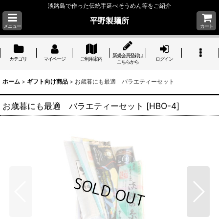
淡路島で作った伝統手延べそうめん等をご紹介
平野製麺所
メニュー
カート
新規会員登録は
カテゴリ
マイページ
ご利用案内
ログイン
こちらから
ホーム
>
ギフト向け商品
>
お歳暮にも最適 バラエティーセット
お歳暮にも最適 バラエティーセット
[
HBO-4
]