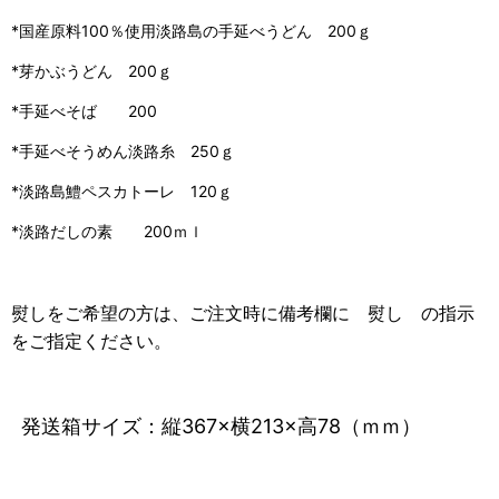
*国産原料100％使用淡路島の手延べうどん 200ｇ
*芽かぶうどん 200ｇ
*手延べそば 200
*手延べそうめん淡路糸 250ｇ
*淡路島鱧ペスカトーレ 120ｇ
*淡路だしの素 200ｍｌ
熨しをご希望の方は、
ご注文時に備考欄に 熨し の指示
をご指定ください。
発送箱サイズ：縦367×横213×高78（ｍｍ）