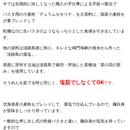
今では全国的に珍しくなった職人の手仕事による手延べ製法で
パスタ用の小麦粉「デュラムセモリナ」を主原料に、国産小麦粉を
少量ブレンドして
乾麺なのに生パスタのようなもっちりとした食感を引き出していま
す。
他の原料は淡路島産に拘り、キレイな鳴門海峡の海水から作った
「淡路島の藻塩」、
表面に塗布する油は淡路島で栽培・搾油した菜種油「菜の花の恵
み」を使用しています。
塩茹でしなくてOK
そうめんを茹でる時と同じく、
です。
北海道産小麦粉もブレンドして、藻塩で仕込んでいるので、麺自身
が旨味をしっかり持っています。
一般的な押し出し式の乾燥パスタと違い、麺自身が塩気を持ってい
ますので