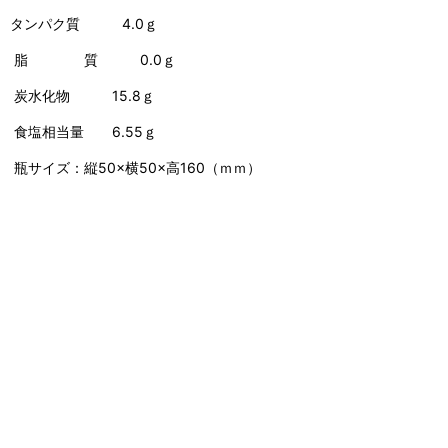
タンパク質 4.0ｇ
脂 質 0.0ｇ
炭水化物 15.8ｇ
食塩相当量 6.55ｇ
瓶サイズ：縦50×横50×高160（ｍｍ）