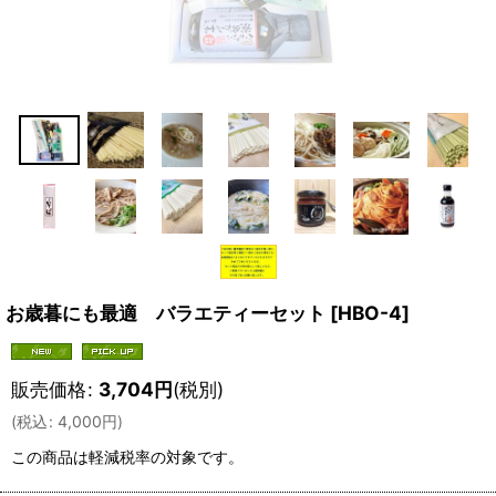
お歳暮にも最適 バラエティーセット
[
HBO-4
]
販売価格
:
3,704
円
(税別)
(
税込
:
4,000
円
)
この商品は軽減税率の対象です。