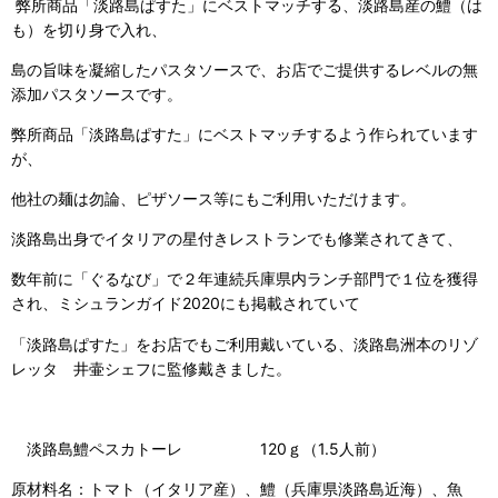
弊所商品「淡路島ぱすた」にベストマッチする、
淡路島産の鱧（は
も）を切り身で入れ、
島の旨味を凝縮したパスタソースで、お店でご提供するレベルの無
添加パスタソースです。
弊所商品「淡路島ぱすた」にベストマッチするよう作られています
が、
他社の麺は勿論、ピザソース等にもご利用いただけます。
淡路島出身でイタリアの星付きレストランでも修業されてきて、
数年前に「ぐるなび」で２年連続兵庫県内ランチ部門で１位を獲得
され、ミシュランガイド2020にも掲載されていて
「淡路島ぱすた」をお店でもご利用戴いている、淡路島洲本のリゾ
レッタ 井壷シェフに監修戴きました。
淡路島鱧ペスカトーレ 120ｇ（1.5人前）
原材料名：トマト（イタリア産）、鱧（兵庫県淡路島近海）、魚