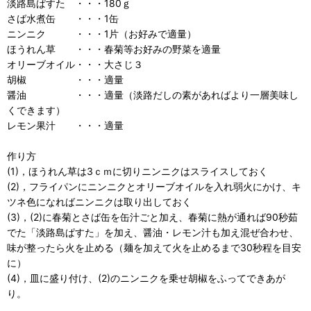
淡路島ぱすた ・・・180ｇ
さば水煮缶 ・・・1缶
ニンニク ・・・1片（お好みで適量）
ほうれん草 ・・・春菊等お好みの野菜を適量
オリーブオイル・・・大さじ３
胡椒 ・・・適量
醤油 ・・・適量（淡路だしの素があればより一層美味し
くできます）
レモン果汁 ・・・適量
作り方
(1)，ほうれん草は3ｃｍに切りニンニクはスライスしておく
(2)，フライパンにニンニクとオリーブオイルを入れ弱火にかけ、キ
ツネ色になればニンニクは取り出しておく
(3)，(2)に春菊とさば缶を缶汁ごと加え、春菊に熱が通れば90秒茹
でた「淡路島ぱすた」を加え、醤油・レモン汁も加え混ぜ合わせ、
味が整ったら火を止める（麺を加えて火を止めるまで30秒程を目安
に）
(4)，皿に盛り付け、(2)のニンニクを乗せ胡椒をふってできあが
り。