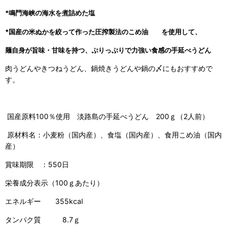
*鳴門海峡の海水を煮詰めた塩
*国産の米ぬかを絞って作った圧搾製法のこめ油
を使用して、
麺自身が旨味・甘味を持つ、ぷりっぷりで力強い食感の手延べうどん
肉うどんやきつねうどん、鍋焼きうどんや鍋の〆にもおすすめで
す。
国産原料100％使用 淡路島の手延べうどん 200ｇ（2人前）
原材料名：小麦粉（国内産）、食塩（国内産）、食用こめ油（国内
産）
賞味期限 ：550日
栄養成分表示（100ｇあたり）
エネルギー 355kcal
タンパク質 8.7ｇ