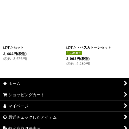
ぱすたセット
ぱすた・ペスカトーレセット
3,404
円
(税別)
(
税込
:
3,676
円
)
3,963
円
(税別)
(
税込
:
4,280
円
)
ホーム
ショッピングカート
マイページ
最近チェックしたアイテム
特定商取引法表示