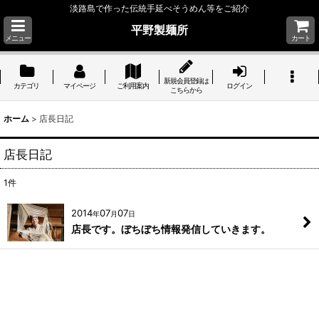
淡路島で作った伝統手延べそうめん等をご紹介
平野製麺所
メニュー
カート
新規会員登録は
カテゴリ
マイページ
ご利用案内
ログイン
こちらから
ホーム
>
店長日記
店長日記
1
件
2014
07
07
年
月
日
店長です。ぼちぼち情報発信していきます。