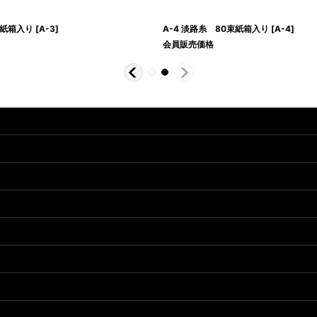
束紙箱入り
[
A-3
]
A-4 淡路糸 80束紙箱入り
[
A-4
]
会員販売価格