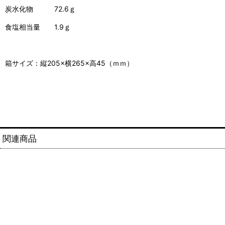
炭水化物 72.6ｇ
食塩相当量 1.9ｇ
箱サイズ：縦205×横265×高45（ｍｍ）
関連商品