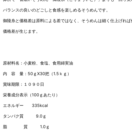
バランスの良いのどごしと食感を楽しめるそうめんです。
御陵糸と価格差は原料による差ではなく、そうめんは細く仕上げれば
価格差が生じます。
原材料名：小麦粉、食塩、食用綿実油
内 容 量：50ｇX30把（1.5ｋｇ）
賞味期限：１０９０日
栄養成分表示（100ｇあたり）
エネルギー 335kcal
タンパク質 9.0ｇ
脂 質 1.0ｇ