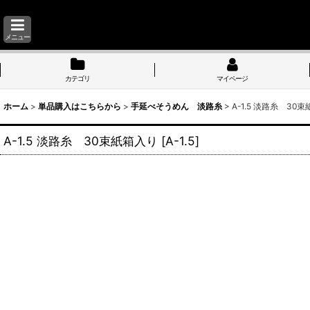
メニュー
カテゴリ
マイページ
ホーム
>
単品購入はこちらから
>
手延べそうめん 淡路糸
>
A-1.5 淡路糸 30
A-1.5 淡路糸 30束紙箱入り
[
A-1.5
]