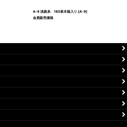
A-9 淡路糸 180束木箱入り
[
A-9
]
会員販売価格