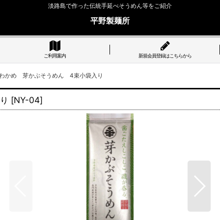
淡路島で作った伝統手延べそうめん等をご紹介
平野製麺所
ご利用案内
新規会員登録はこちらから
鳴門わかめ 芽かぶそうめん 4束小袋入り
入り
[
NY-04
]