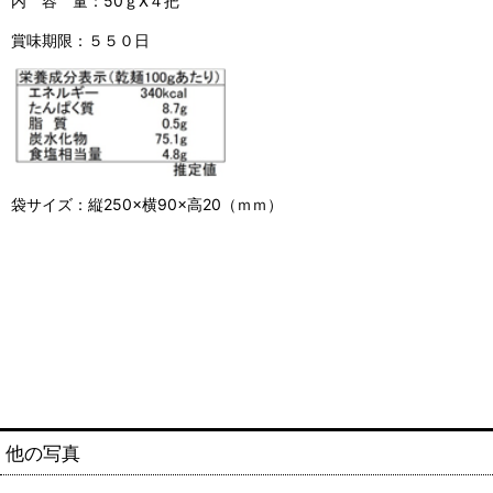
内 容 量：50ｇX４把
賞味期限：５５０日
袋サイズ：縦250×横90×高20（ｍｍ）
他の写真