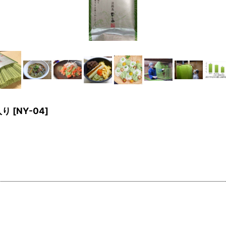
入り
[
NY-04
]