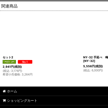
関連商品
セット2
NY-32 手延べ
[
NY-32
]
5,556
円
(税別)
2,941
円
(税別)
(
税込
:
6,000
円
)
(
税込
:
3,176
円
)
希望小売価格
:
3,264
円
ホーム
ショッピングカート