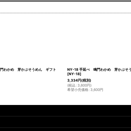
 鳴門わかめ 芽かぶそうめん ギフト
NY-18 手延べ 鳴門わかめ 芽かぶそ
[
NY-18
]
3,334
円
(税別)
(
税込
:
3,600
円
)
希望小売価格
:
3,600
円